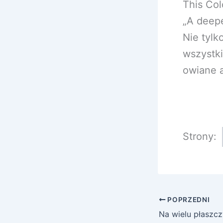
This Col
„A deepe
Nie tylk
wszystk
owiane a
Strony:
POPRZEDNI