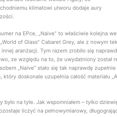
schodniemu klimatowi utworu dodaje aury
zości.
numer na EPce, „Naive” to właściwie kolejna we
„World of Glass” Cabaret Grey, ale z nowym te
 innej aranżacji. Tym razem zrobiło się napraw
wo, ze względu na to, że uwydatniony został r
sobem „Naive” stało się tak naprawdę zupełni
 który doskonale uzupełnia całość materiału „
by było na tyle. Jak wspomniałem – tylko dziewi
ozostaje liczyć na pełnowymiarowy, długograją