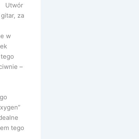
ę. Utwór
gitar, za
je w
łek
 tego
ciwnie –
ego
Oxygen”
idealne
tem tego