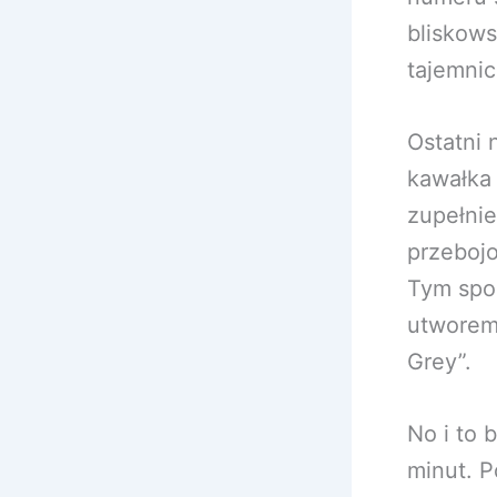
bliskow
tajemnic
Ostatni 
kawałka 
zupełnie
przebojo
Tym spo
utworem,
Grey”.
No i to 
minut. P