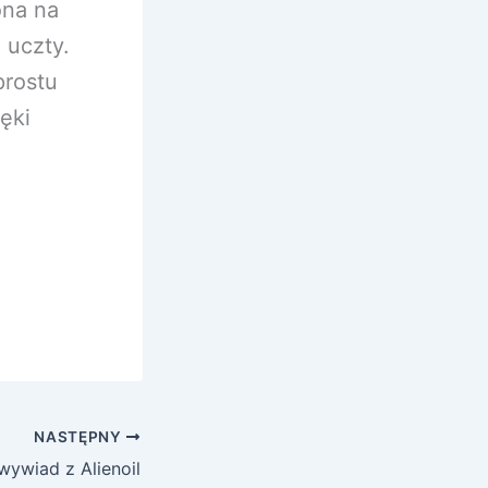
ona na
 uczty.
prostu
ęki
NASTĘPNY
wywiad z Alienoil