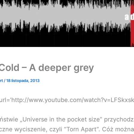
Cold – A deeper grey
rt
/
18 listopada, 2013
 url=’http://www.youtube.com/watch?v=LFSkxsk
ństwie „Universe in the pocket size” przychodz
zne wyciszenie, czyli “Torn Apart”. Cóż można