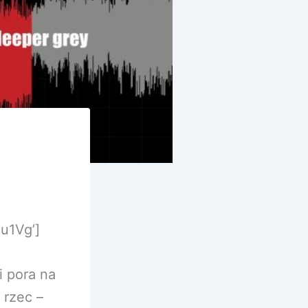
u1Vg’]
i pora na
 rzec –