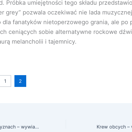
d. Próbka umiejętności tego składu przedstawi
r grey” pozwala oczekiwać nie lada muzycznej
o dla fanatyków nietoperzowego grania, ale po 
ich ceniących sobie alternatywne rockowe dźwi
urą melancholii i tajemnicy.
1
2
Na wielu płaszczyznach – wywiad z Maciejem Niedzielskim (Artrosis, Alienoil, Sui Generis Umbra)
Krew obcych – 