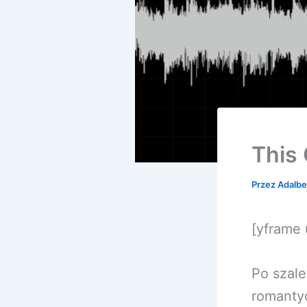
This 
Przez
Adalbe
[yframe
Po szale
romantyc