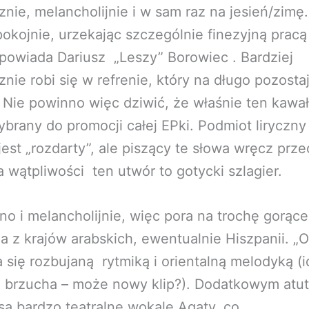
ycznie, melancholijnie i w sam raz na jesień/zim
pokojnie, urzekając szczególnie finezyjną pracą 
powiada Dariusz „Leszy” Borowiec . Bardziej
nie robi się w refrenie, który na długo pozosta
 Nie powinno więc dziwić, że właśnie ten kawa
ybrany do promocji całej EPki. Podmiot liryczny
est „rozdarty”, ale piszący te słowa wręcz prze
a wątpliwości ten utwór to gotycki szlagier.
no i melancholijnie, więc pora na trochę gorąc
a z krajów arabskich, ewentualnie Hiszpanii. „
 się rozbujaną rytmiką i orientalną melodyką (
a brzucha – może nowy klip?). Dodatkowym atu
ą bardzo teatralne wokale Agaty, co