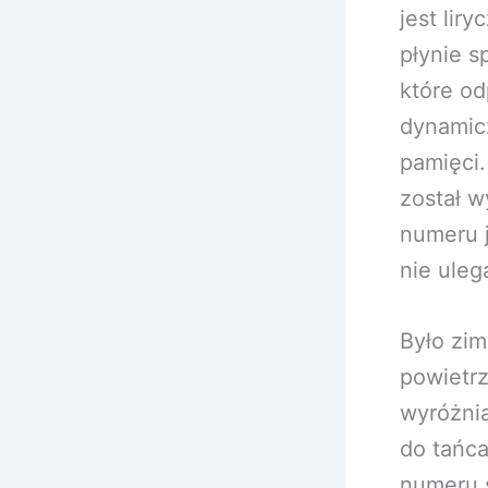
jest lir
płynie s
które od
dynamicz
pamięci.
został w
numeru j
nie uleg
Było zim
powietrz
wyróżnia
do tańc
numeru s