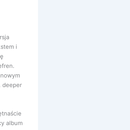
rsja
kstem i
dę
efren.
e nowym
A deeper
ętnaście
cy album