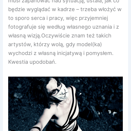
musi zapanować nad sytuacją, ustala, jak co
będzie wyglądać w kadrze – trzeba włożyć w
to sporo serca i pracy, więc przyjemniej
fotografuje się według własnego uznania i z
własną wizją.Oczywiście znam też takich
artystów, którzy wolą, gdy model(ka)
wychodzi z własną inicjatywą i pomysłem.
Kwestia upodobań.