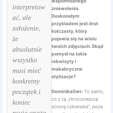
wspomnianego
interpretow
zniewolenia.
Doskonałym
ać, ale
przykładem jest drut
założenie,
kolczasty, który
że
pojawia się na wielu
twoich zdjęciach. Skąd
absolutnie
pomysł na takie
wszystko
rekwizyty i
makabryczne
musi mieć
stylizacje?
konkretny
początek i
DominikaSwr:
To samo,
co z tą „mroczniejszą
koniec
stroną człowieka”, poza
psuje czystą