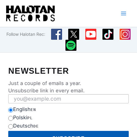
Przejdź
do
treści
Follow Halotan Rec:
NEWSLETTER
Just a couple of emails a year.
Unsubscribe link in every email.
Email address
English
EN
Polski
PL
Deutsch
DE