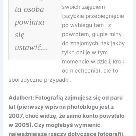
swoich zajęciem
ta osoba
(szybkie przebiegnięcie
powinna
po wybiegu tam i z
się
powrotem, głupie miny
do znajomych, tak jakby
ustawić...
tylko oni je w tym
momencie widzieli, krok
od niechcenia), ale to
sporadyczne przypadki.
Adalbert: Fotografią zajmujesz się od paru
lat (pierwszy wpis na photoblogu jest z
2007, choć widzę, że samo konto powstało
w 2005). Czy mogłabyś wymienić
najważniejsze rzeczy dotyczące fotografii,