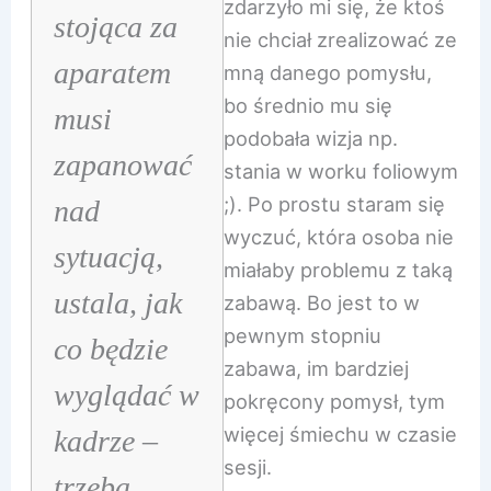
zdarzyło mi się, że ktoś
stojąca za
nie chciał zrealizować ze
aparatem
mną danego pomysłu,
bo średnio mu się
musi
podobała wizja np.
zapanować
stania w worku foliowym
;). Po prostu staram się
nad
wyczuć, która osoba nie
sytuacją,
miałaby problemu z taką
ustala, jak
zabawą. Bo jest to w
pewnym stopniu
co będzie
zabawa, im bardziej
wyglądać w
pokręcony pomysł, tym
więcej śmiechu w czasie
kadrze –
sesji.
trzeba