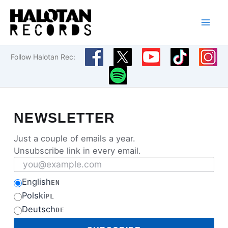
Przejdź
do
treści
Follow Halotan Rec:
NEWSLETTER
Just a couple of emails a year.
Unsubscribe link in every email.
Email address
English
EN
Polski
PL
Deutsch
DE