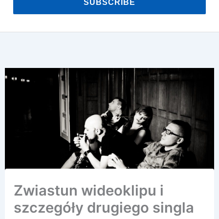
SUBSCRIBE
Zwiastun wideoklipu i
szczegóły drugiego singla