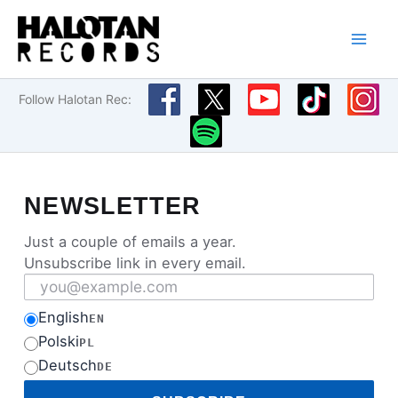
Przejdź
do
treści
Follow Halotan Rec:
NEWSLETTER
Just a couple of emails a year.
Unsubscribe link in every email.
Email address
English
EN
Polski
PL
Deutsch
DE