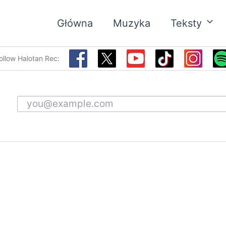
Główna
Muzyka
Teksty
ollow Halotan Rec:
Email address