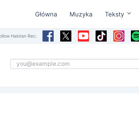
Główna
Muzyka
Teksty
ollow Halotan Rec:
Email address