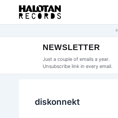
Przejdź
do
treści
F
NEWSLETTER
Just a couple of emails a year.
Unsubscribe link in every email.
diskonnekt