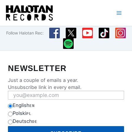
Przejdź
do
treści
Follow Halotan Rec:
NEWSLETTER
Just a couple of emails a year.
Unsubscribe link in every email.
Email address
English
EN
Polski
PL
Deutsch
DE