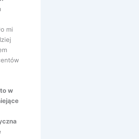
n
ło mi
ziej
tem
centów
sto w
niejące
yczna
e