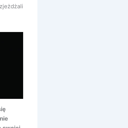
zjeżdżali
ię
nie