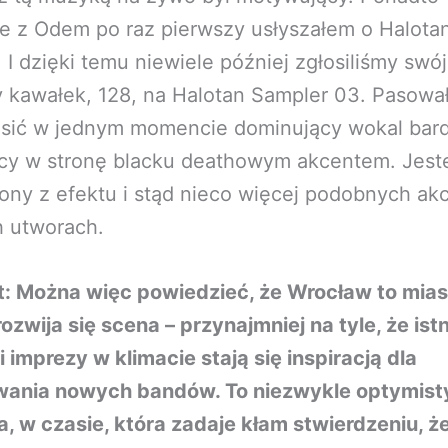
e z Odem po raz pierwszy usłyszałem o Halota
 I dzięki temu niewiele później zgłosiliśmy swój
 kawałek, 128, na Halotan Sampler 03. Pasowa
asić w jednym momencie dominujący wokal bard
ący w stronę blacku deathowym akcentem. Jes
ony z efektu i stąd nieco więcej podobnych ak
h utworach.
t: Można więc powiedzieć, że Wrocław to mia
ozwija się scena – przynajmniej na tyle, że ist
i imprezy w klimacie stają się inspiracją dla
ania nowych bandów. To niezwykle optymist
, w czasie, która zadaje kłam stwierdzeniu, ż