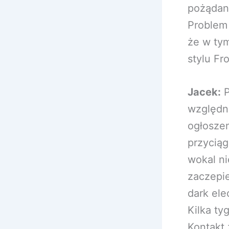
pożądan
Problem 
że w ty
stylu Fr
Jacek:
P
względn
ogłoszen
przyciąg
wokal ni
zaczepi
dark ele
Kilka ty
Kontakt