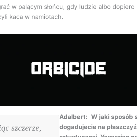
grać w palącym słońcu, gdy ludzie albo dopiero 
zyli kaca w namiotach.
Adalbert:
W jaki sposób s
ąc szczerze,
dogadujecie na płaszczyź