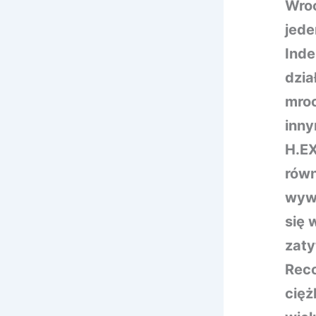
Wroc
jede
Inde
dzia
mroc
inny
H.EX
równ
wywi
się 
zaty
Reco
cięż