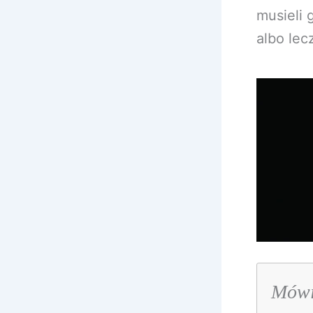
musieli 
albo lec
Mówi