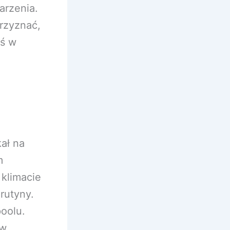
arzenia.
rzyznać,
oś w
ał na
m
klimacie
rutyny.
poolu.
 w