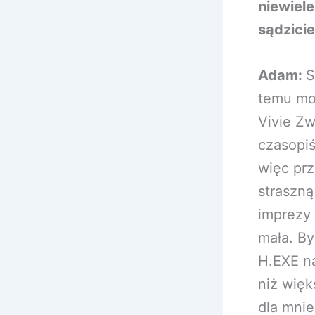
niewiele
sądzicie
Adam:
S
temu mo
Vivie Zw
czasopiś
więc prz
straszną
imprezy 
mała. B
H.EXE na
niż więk
dla mnie