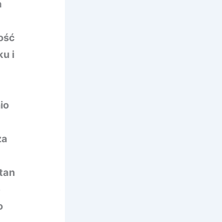
a
lość
u i
io
za
tan
e
o