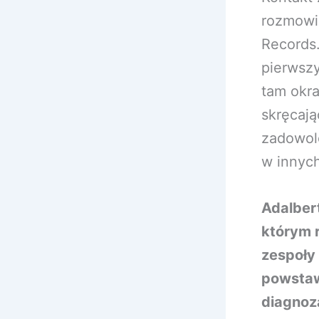
rozmowi
Records.
pierwszy
tam okr
skręcaj
zadowol
w innyc
Adalber
którym r
zespoły 
powstaw
diagnoza