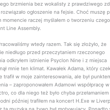
ego brzmienia bez wokalisty z prawdziwego zd
rozwiązało ogłoszenie na fejsie. Choć muszę p
m momencie raczej myślałem o tworzeniu czeg
ont Line Assembly.
racowaliśmy wtedy razem. Tak się złożyło, że
ie niedługo przed przeczytaniem rzeczonego
ia odkryłem istnienie Psyclon Nine i z miejsca
nął mnie ten klimat. Kawałek Adama, który czek
e trafił w moje zainteresowania, ale był punkte
enia – zaproponowałem Adamowi współpracę w 
ctro, co dla niego też było chyba przełamaniem 
godni później trafiłem na koncert H.Exe w Liver
 z tą muzyką na żywo był motywujący. Ponadto