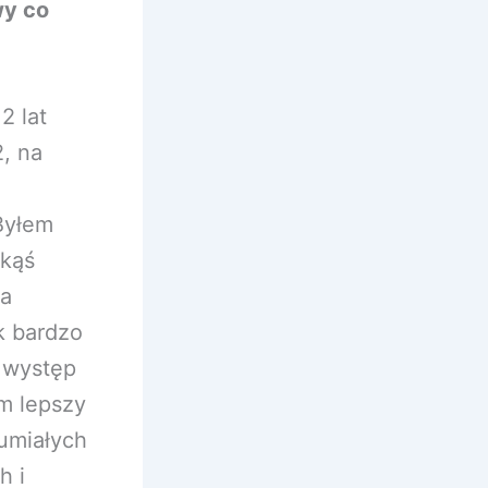
wy co
2 lat
, na
 Byłem
akąś
na
ak bardzo
 występ
m lepszy
zumiałych
h i