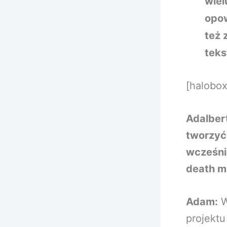
wiel
opow
też 
teks
[halobo
Adalbert
tworzyć
wcześnie
death 
Adam:
W
projektu