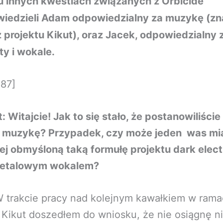
u innych kwestiach związanych z Orbicide
iedzieli Adam odpowiedzialny za muzykę (z
z projektu Kikut), oraz Jacek, odpowiedzialny 
ty i wokale.
x87]
: Witajcie! Jak to się stało, że postanowiliści
 muzykę? Przypadek, czy może jeden was mia
j obmyśloną taką formułę projektu dark elect
metalowym wokalem?
 trakcie pracy nad kolejnym kawałkiem w ram
 Kikut doszedłem do wniosku, że nie osiągnę n