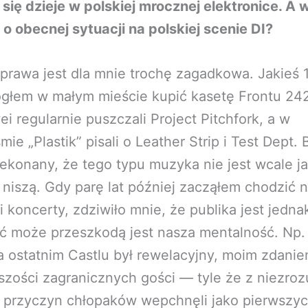
 się dzieje w polskiej mrocznej elektronice. A 
 o obecnej sytuacji na polskiej scenie DI?
prawa jest dla mnie trochę zagadkowa. Jakieś 1
głem w małym mieście kupić kasetę Frontu 242
ei regularnie puszczali Project Pitchfork, a w
mie „Plastik” pisali o Leather Strip i Test Dept.
ekonany, że tego typu muzyka nie jest wcale j
 niszą. Gdy parę lat później zacząłem chodzić 
i koncerty, zdziwiło mnie, że publika jest jedn
yć może przeszkodą jest nasza mentalność. Np.
 ostatnim Castlu był rewelacyjny, moim zdanie
szości zagranicznych gości — tyle że z niezro
 przyczyn chłopaków wepchnęli jako pierwszyc