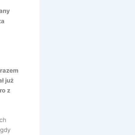
nany
za
e razem
ł już
ro z
ach
igdy