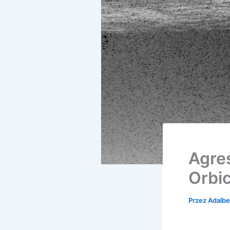
Agres
Orbi
Przez
Adalbe