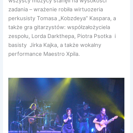
wszyscy muzycy stanęli na wysokości
zadania – wrażenie robiła wirtuozeria
perkusisty Tomasa „Kobzdeya” Kaspara, a
także gra gitarzystów: współzałożyciela
zespołu, Lorda Darkthepa, Piotra Psotka i
basisty Jirka Kajka, a także wokalny
performance Maestro Xpila.