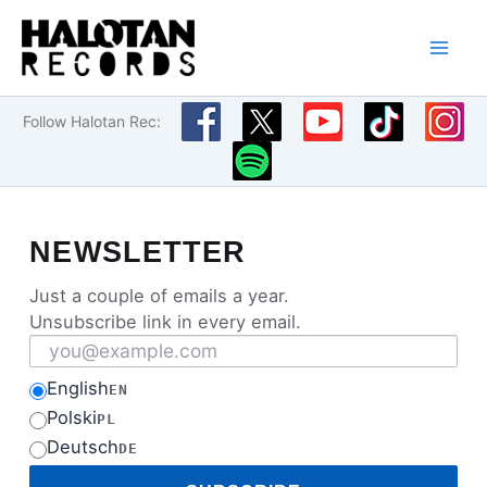
Przejdź
do
treści
Follow Halotan Rec:
NEWSLETTER
Just a couple of emails a year.
Unsubscribe link in every email.
Email address
English
EN
Polski
PL
Deutsch
DE