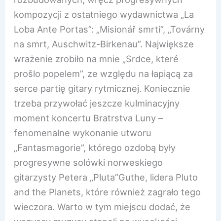
kompozycji z ostatniego wydawnictwa „La
Loba Ante Portas”: „Misionář smrti”, „Továrny
na smrt, Auschwitz-Birkenau”. Największe
wrażenie zrobiło na mnie „Srdce, které
prošlo popelem”, ze względu na łapiącą za
serce partię gitary rytmicznej. Koniecznie
trzeba przywołać jeszcze kulminacyjny
moment koncertu Bratrstva Luny –
fenomenalne wykonanie utworu
„Fantasmagorie”, którego ozdobą były
progresywne solówki norweskiego
gitarzysty Petera „Pluta”Guthe, lidera Pluto
and the Planets, które również zagrało tego
wieczora. Warto w tym miejscu dodać, że