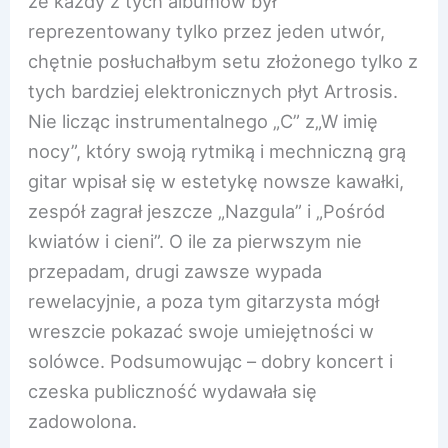
że każdy z tych albumów był
reprezentowany tylko przez jeden utwór,
chętnie posłuchałbym setu złożonego tylko z
tych bardziej elektronicznych płyt Artrosis.
Nie licząc instrumentalnego „C” z„W imię
nocy”, który swoją rytmiką i mechniczną grą
gitar wpisał się w estetykę nowsze kawałki,
zespół zagrał jeszcze „Nazgula” i „Pośród
kwiatów i cieni”. O ile za pierwszym nie
przepadam, drugi zawsze wypada
rewelacyjnie, a poza tym gitarzysta mógł
wreszcie pokazać swoje umiejętności w
solówce. Podsumowując – dobry koncert i
czeska publiczność wydawała się
zadowolona.