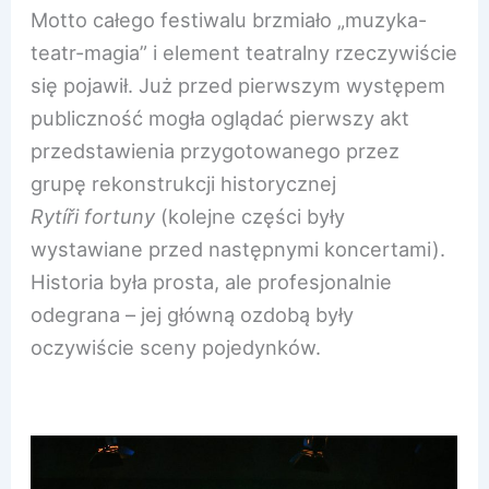
Motto całego festiwalu brzmiało „muzyka-
teatr-magia” i element teatralny rzeczywiście
się pojawił. Już przed pierwszym występem
publiczność mogła oglądać pierwszy akt
przedstawienia przygotowanego przez
grupę rekonstrukcji historycznej
Rytíři fortuny
(kolejne części były
wystawiane przed następnymi koncertami).
Historia była prosta, ale profesjonalnie
odegrana – jej główną ozdobą były
oczywiście sceny pojedynków.