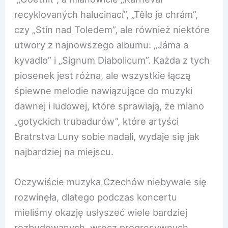
recyklovaných halucinací”, „Tělo je chrám”,
czy „Stín nad Toledem”, ale również niektóre
utwory z najnowszego albumu: „Jáma a
kyvadlo” i „Signum Diabolicum”. Każda z tych
piosenek jest różna, ale wszystkie łączą
śpiewne melodie nawiązujące do muzyki
dawnej i ludowej, które sprawiają, że miano
„gotyckich trubadurów”, które artyści
Bratrstva Luny sobie nadali, wydaje się jak
najbardziej na miejscu.
Oczywiście muzyka Czechów niebywale się
rozwinęła, dlatego podczas koncertu
mieliśmy okazję usłyszeć wiele bardziej
rozbudowanych, wręcz progresywnych