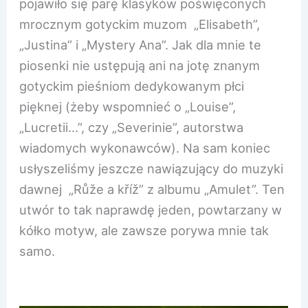
pojawiło się parę klasyków poświęconych
mrocznym gotyckim muzom „Elisabeth”,
„Justina” i „Mystery Ana”. Jak dla mnie te
piosenki nie ustępują ani na jotę znanym
gotyckim pieśniom dedykowanym płci
pięknej (żeby wspomnieć o „Louise”,
„Lucretii…”, czy „Severinie”, autorstwa
wiadomych wykonawców). Na sam koniec
usłyszeliśmy jeszcze nawiązujący do muzyki
dawnej „Růže a kříž” z albumu „Amulet”. Ten
utwór to tak naprawdę jeden, powtarzany w
kółko motyw, ale zawsze porywa mnie tak
samo.