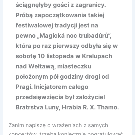
ściągnęłyby gości z zagranicy.
Próbą zapoczątkowania takiej
festiwalowej tradycji jest na
pewno „Magická noc trubadúrů”,
która po raz pierwszy odbyła się w
sobotę 10 listopada w Kralupach
nad Wełtawą, miasteczku
położonym pół godziny drogi od
Pragi. Inicjatorem całego
przedsięwzięcia był założyciel
Bratrstva Luny, Hrabia R. X. Thamo.
Zanim napiszę o wrażeniach z samych
koncertów, trzeba koniecznie pogratulować