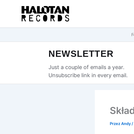
Przejdź
do
treści
F
NEWSLETTER
Just a couple of emails a year.
Unsubscribe link in every email.
Skła
Przez
Andy
/