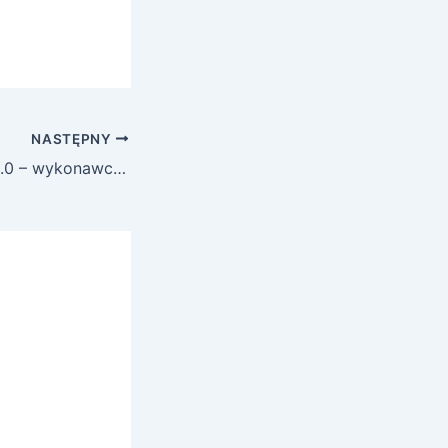
NASTĘPNY
Halotan Sounds 2.0 – wykonawcy poszukiwani