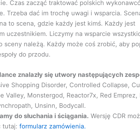
cie. Czas zacząć traktować polskich wykonawc
. Trzeba dać im trochę uwagi i wsparcia. Scen
na to scena, gdzie każdy jest kimś. Każdy jest
m uczestnikiem. Liczymy na wsparcie wszystki
o sceny należą. Każdy może coś zrobić, aby p
społy do przodu.
dance znalazły się utwory następujących zesp
ve Shopping Disorder, Controlled Collapse, Cul
the Valley, Monstergod, Reactor7x, Red Emprez,
nchropath, Unsinn, Bodycall.
amy do słuchania i ściągania.
Wersję CDR moż
 tutaj:
formularz zamówienia.