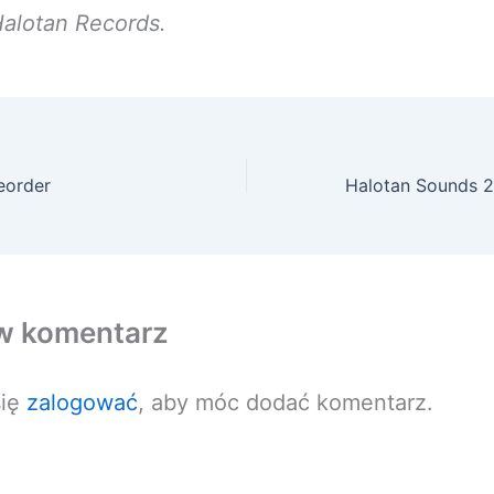
alotan Records.
eorder
w komentarz
się
zalogować
, aby móc dodać komentarz.