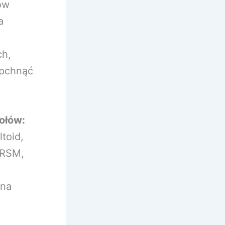
ów
a
ch,
opchnąć
ołów:
toid,
 RSM,
na