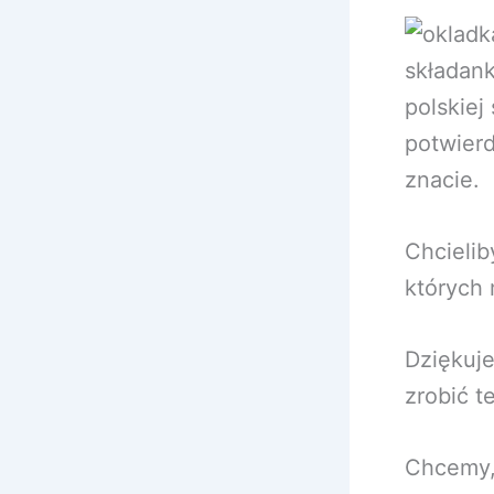
składank
polskiej
potwierd
znacie.
Chcieli
których 
Dziękuj
zrobić t
Chcemy, 