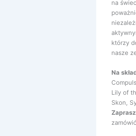
na świe
poważnie
niezależ
aktywny
którzy d
nasze ze
Na skła
Compulsi
Lily of 
Skon, Sy
Zaprasz
zamówić