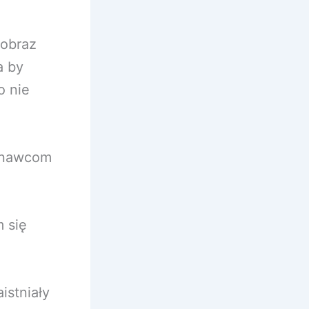
 obraz
a by
o nie
onawcom
 się
istniały