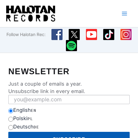
Przejdź
do
treści
Follow Halotan Rec:
NEWSLETTER
Just a couple of emails a year.
Unsubscribe link in every email.
Email address
English
EN
Polski
PL
Deutsch
DE