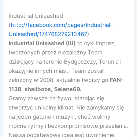
Industrial Unleashed
(
http://facebook.com/pages/
Industrial-
Unleashed/17476
8279213467
)
Industrial Unleashed (IU)
to cykl imprez,
tworzonych przez niezależny Team
działający na terenie Bydgoszczy, Torunia i
okazyjnie innych miast. Team został
założony w 2008, aktualnie tworzy go
FAN-
1138
,
shaiiboos,
Selene69.
Gramy zawsze na żywo, starając się
stworzyć unikalny klimat. Nie zamykamy się
na jeden gatunek muzyki, choć wolimy
mocne rytmy i bezkompromisowe przesłania.
Naszą podstawową ideą jest uwolnienie