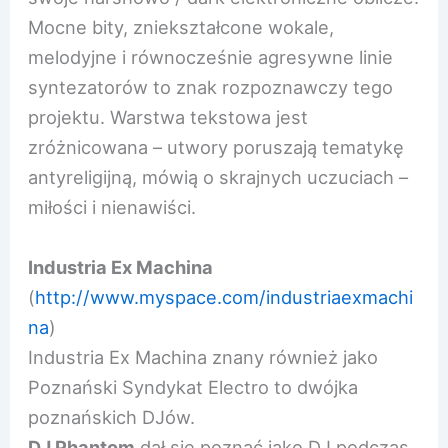
Mocne bity, zniekształcone wokale,
melodyjne i równocześnie agresywne linie
syntezatorów to znak rozpoznawczy tego
projektu. Warstwa tekstowa jest
zróżnicowana – utwory poruszają tematykę
antyreligijną, mówią o skrajnych uczuciach –
miłości i nienawiści.
Industria Ex Machina
(
http://www.myspace.com/ind
ustriaexmachi
na
)
Industria Ex Machina znany również jako
Poznański Syndykat Electro to dwójka
poznańskich DJów.
DJ Phantom
dał się poznać jako DJ podczas