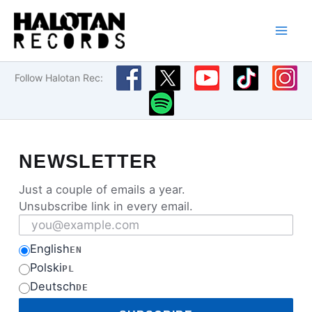
Przejdź
do
treści
Follow Halotan Rec:
NEWSLETTER
Just a couple of emails a year.
Unsubscribe link in every email.
Email address
English
EN
Polski
PL
Deutsch
DE