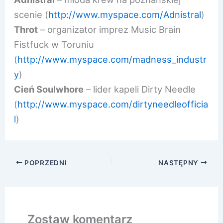
scenie (
http://www.myspace.com/Adn
istral
)
Throt
– organizator imprez Music Brain
Fistfuck w Toruniu
(
http://www.myspace.com/mad
ness_industr
y
)
Cień Soulwhore
– lider kapeli Dirty Needle
(
http://www.myspace.com/dir
tyneedleofficia
l
)
POPRZEDNI
NASTĘPNY
Zostaw komentarz