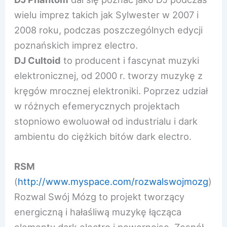
wielu imprez takich jak Sylwester w 2007 i
2008 roku, podczas poszczególnych edycji
poznańskich imprez electro.
DJ Cultoid
to producent i fascynat muzyki
elektronicznej, od 2000 r. tworzy muzykę z
kręgów mrocznej elektroniki. Poprzez udział
w różnych efemerycznych projektach
stopniowo ewoluował od industrialu i dark
ambientu do ciężkich bitów dark electro.
RSM
(
http://www.myspace.com/roz
walswojmozg
)
Rozwal Swój Mózg to projekt tworzący
energiczną i hałaśliwą muzykę łącząca
elementy dark electro i powernoise. Zespół