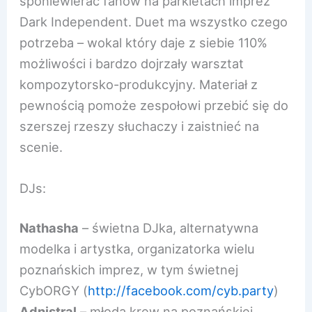
sponiewierać fanów na parkietach imprez
Dark Independent. Duet ma wszystko czego
potrzeba – wokal który daje z siebie 110%
możliwości i bardzo dojrzały warsztat
kompozytorsko-produkcyjny.
Materiał z
pewnością pomoże zespołowi przebić się do
szerszej rzeszy słuchaczy i zaistnieć na
scenie.
DJs:
Nathasha
– świetna DJka, alternatywna
modelka i artystka, organizatorka wielu
poznańskich imprez, w tym świetnej
CybORGY (
http://facebook.com/cyb.pa
rty
)
Adnistral
– młoda krew na poznańskiej