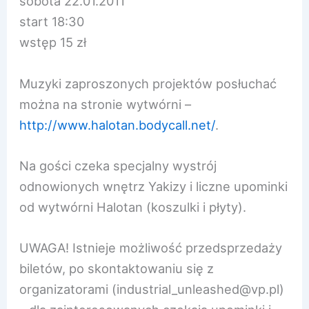
sobota 22.01.2011
start 18:30
wstęp 15 zł
Muzyki zaproszonych projektów posłuchać
można na stronie wytwórni –
http://www.halotan.bodycal
l.net/
.
Na gości czeka specjalny wystrój
odnowionych wnętrz Yakizy i liczne upominki
od wytwórni Halotan (koszulki i płyty).
UWAGA! Istnieje możliwość przedsprzedaży
biletów, po skontaktowaniu się z
organizatorami (industrial_unleashed@vp.p
l)