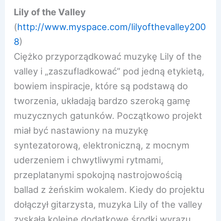
Lily of the Valley
(
http://www.myspace.com/lil
yofthevalley200
8
)
Ciężko przyporządkować muzykę Lily of the
valley i „zaszufladkować” pod jedną etykietą,
bowiem inspiracje, które są podstawą do
tworzenia, układają bardzo szeroką gamę
muzycznych gatunków. Początkowo projekt
miał być nastawiony na muzykę
syntezatorową, elektroniczną, z mocnym
uderzeniem i chwytliwymi rytmami,
przeplatanymi spokojną nastrojowością
ballad z żeńskim wokalem. Kiedy do projektu
dołączył gitarzysta, muzyka Lily of the valley
zyskała kolejne dodatkowe środki wyrazu.