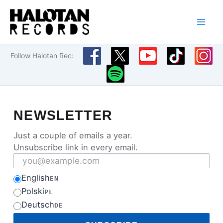
Przejdź
do
treści
Follow Halotan Rec:
NEWSLETTER
Just a couple of emails a year.
Unsubscribe link in every email.
Email address
English
EN
Polski
PL
Deutsch
DE