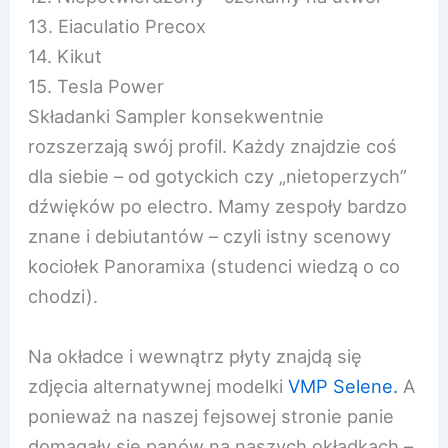
13. Eiaculatio Precox
14. Kikut
15. Tesla Power
Składanki Sampler konsekwentnie
rozszerzają swój profil. Każdy znajdzie coś
dla siebie – od gotyckich czy „nietoperzych”
dźwięków po electro. Mamy zespoły bardzo
znane i debiutantów – czyli istny scenowy
kociołek Panoramixa (studenci wiedzą o co
chodzi).
Na okładce i wewnątrz płyty znajdą się
zdjęcia alternatywnej modelki
VMP Selene.
A
ponieważ na naszej fejsowej stronie panie
domagały się panów na naszych okładkach –