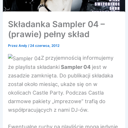
Składanka Sampler 04 –
(prawie) pełny skład
Przez
Andy
/
24 czerwca, 2012
Z przyjemnością informujemy
że playlista składanki
Sampler 04
jest w
zasadzie zamknięta. Do publikacji składaka
został około miesiąc, ukaże się on w
okolicach Castle Party. Podczas Castla
darmowe pakiety „imprezowe” trafią do
współpracujących z nami DJ-ów.
Ewentualne ruchy na playliście mogą jedynie