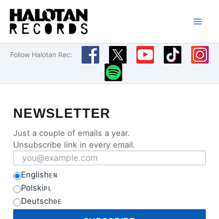
Przejdź
do
treści
Follow Halotan Rec:
NEWSLETTER
Just a couple of emails a year.
Unsubscribe link in every email.
Email address
English
EN
Polski
PL
Deutsch
DE