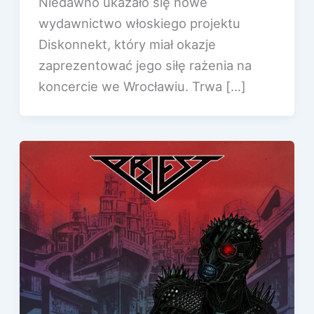
Niedawno ukazało się nowe
wydawnictwo włoskiego projektu
Diskonnekt, który miał okazje
zaprezentować jego siłę rażenia na
koncercie we Wrocławiu. Trwa […]