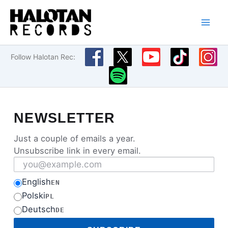
Przejdź
do
treści
Follow Halotan Rec:
NEWSLETTER
Just a couple of emails a year.
Unsubscribe link in every email.
Email address
English
EN
Polski
PL
Deutsch
DE