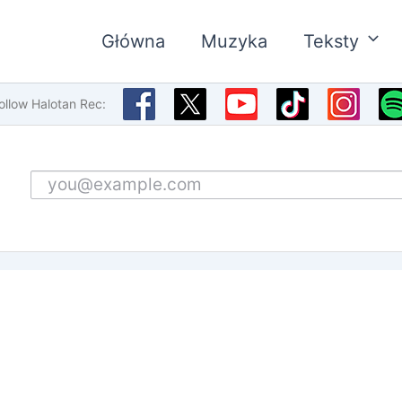
Główna
Muzyka
Teksty
ollow Halotan Rec:
Email address