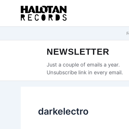
Przejdź
do
treści
F
NEWSLETTER
Just a couple of emails a year.
Unsubscribe link in every email.
darkelectro