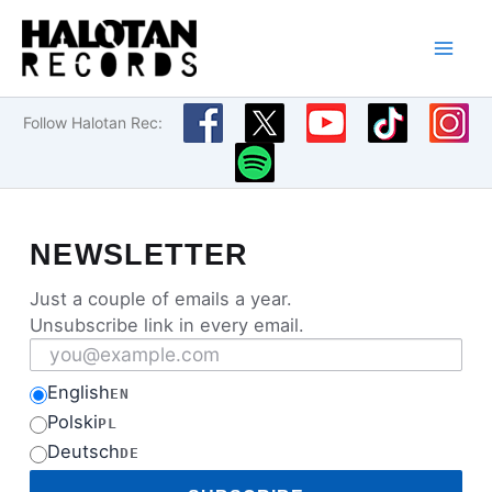
Przejdź
do
treści
Follow Halotan Rec:
NEWSLETTER
Just a couple of emails a year.
Unsubscribe link in every email.
Email address
English
EN
Polski
PL
Deutsch
DE