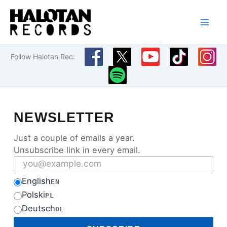
Przejdź
do
treści
Follow Halotan Rec:
NEWSLETTER
Just a couple of emails a year.
Unsubscribe link in every email.
Email address
English
EN
Polski
PL
Deutsch
DE