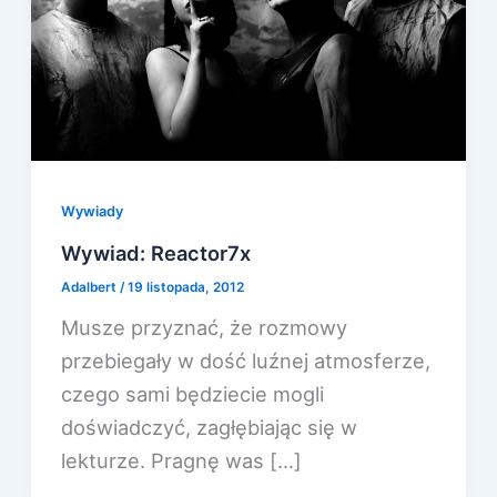
Wywiady
Wywiad: Reactor7x
Adalbert
/
19 listopada, 2012
Musze przyznać, że rozmowy
przebiegały w dość luźnej atmosferze,
czego sami będziecie mogli
doświadczyć, zagłębiając się w
lekturze. Pragnę was […]