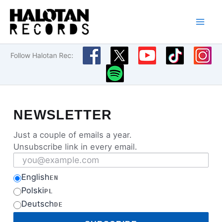
Przejdź
do
treści
Follow Halotan Rec:
NEWSLETTER
Just a couple of emails a year.
Unsubscribe link in every email.
Email address
English
EN
Polski
PL
Deutsch
DE