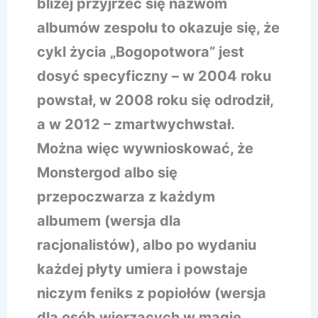
bliżej przyjrzeć się nazwom
albumów zespołu to okazuje się, że
cykl życia „Bogopotwora” jest
dosyć specyficzny – w 2004 roku
powstał, w 2008 roku się odrodził,
a w 2012 – zmartwychwstał.
Można więc wywnioskować, że
Monstergod albo się
przepoczwarza z każdym
albumem (wersja dla
racjonalistów), albo po wydaniu
każdej płyty umiera i powstaje
niczym feniks z popiołów (wersja
dla osób wierzących w magię,