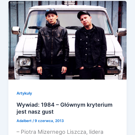
Artykuły
Wywiad: 1984 – Głównym kryterium
jest nasz gust
Adalbert
/
9 czerwca, 2013
– Piotra Mizernego Liszcza, lidera