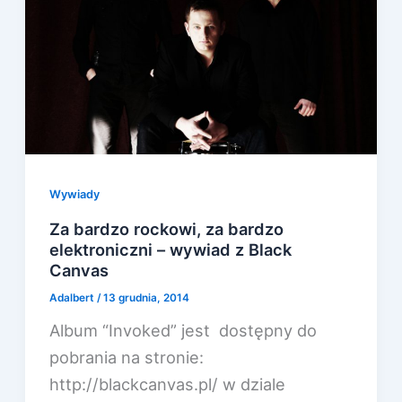
Wywiady
Za bardzo rockowi, za bardzo
elektroniczni – wywiad z Black
Canvas
Adalbert
/
13 grudnia, 2014
Album “Invoked” jest dostępny do
pobrania na stronie:
http://blackcanvas.pl/ w dziale