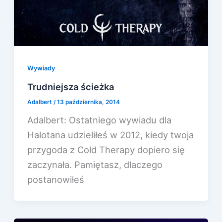
Wywiady
Trudniejsza ścieżka
Adalbert
/
13 października, 2014
Adalbert: Ostatniego wywiadu dla
Halotana udzieliłeś w 2012, kiedy twoja
przygoda z Cold Therapy dopiero się
zaczynała. Pamiętasz, dlaczego
postanowiłeś