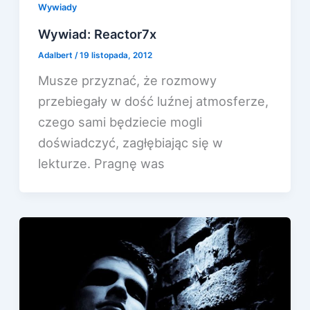
Wywiady
Wywiad: Reactor7x
Adalbert
/
19 listopada, 2012
Musze przyznać, że rozmowy
przebiegały w dość luźnej atmosferze,
czego sami będziecie mogli
doświadczyć, zagłębiając się w
lekturze. Pragnę was