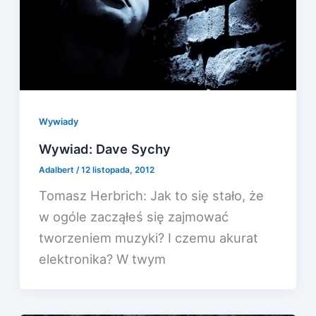
Wywiady
Wywiad: Dave Sychy
Adalbert
/
12 listopada, 2012
Tomasz Herbrich: Jak to się stało, że
w ogóle zacząłeś się zajmować
tworzeniem muzyki? I czemu akurat
elektronika? W twym